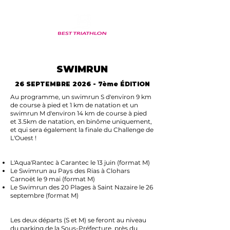
SWIMRUN
26 SEPTEMBRE 2026 - 7ème ÉDITION
Au programme, un swimrun S d'environ 9 km
de course à pied et 1 km de natation et un
swimrun M d'environ 14 km de course à pied
et 3.5km de natation, en binôme uniquement,
et qui sera également la finale du Challenge de
L'Ouest !
L'Aqua'Rantec à Carantec le 13 juin (format M)
Le Swimrun au Pays des Rias à Clohars
Carnoët le 9 mai (format M)
Le Swimrun des 20 Plages à Saint Nazaire le 26
septembre (format M)
Les deux départs (S et M) se feront au niveau
du parking de la Sous-Préfecture, près du